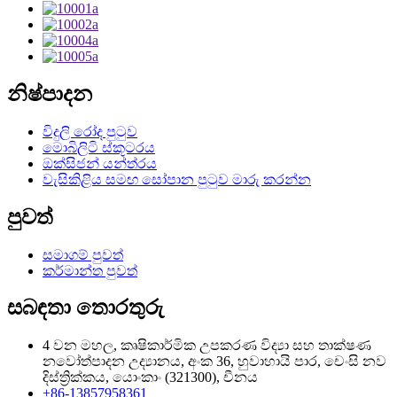
නිෂ්පාදන
විදුලි රෝද පුටුව
මොබිලිටි ස්කූටරය
ඔක්සිජන් යන්ත්රය
වැසිකිළිය සමඟ සෝපාන පුටුව මාරු කරන්න
පුවත්
සමාගම් පුවත්
කර්මාන්ත පුවත්
සබඳතා තොරතුරු
4 වන මහල, කෘෂිකාර්මික උපකරණ විද්‍යා සහ තාක්ෂණ
නවෝත්පාදන උද්‍යානය, අංක 36, හුවාහායි පාර, චෙංසි නව
දිස්ත්‍රික්කය, යොංකාං (321300), චීනය
+86-13857958361