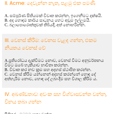
II. Acme: දෙවැන්න නැත, පළමු එක පමණි
A. සම්පූර්ණ සිතියමක් විවෘත කරන්න, ඉගෙනීමට දක්ෂයි.
B. අද හොඳම කාර්ය සාධනය හෙට අඩුම ඉල්ලුමයි.
C. බලාපොරොත්තුවක් තිබියදී, අත් නොහරින්න.
III. වෙනස් කිරීම: වෙනස වැළඳ ගන්න, එකම
නියතය වෙනස් වේ
A.ප්‍රතිරෝධය දැක්වීමට නොව, වෙනස් වීමට අනුවර්තනය
වීමට ඔබේ හැකියාව භාවිතා කරන්න.
B. විවෘත කර නව ක්‍රම සහ අදහස් ස්ථාපිත කරන්න.
C. වෙනස් කිරීම යන්නෙන් අදහස් කරන්නේ හොඳ දේ
අත්හැරීම නොව, හොඳ දේ ලබා දීම සහ විශාල කිරීම ය.
IV. අඛණ්ඩතාව: අවංක සහ විශ්වාසවන්ත වන්න,
විනය තබා ගන්න