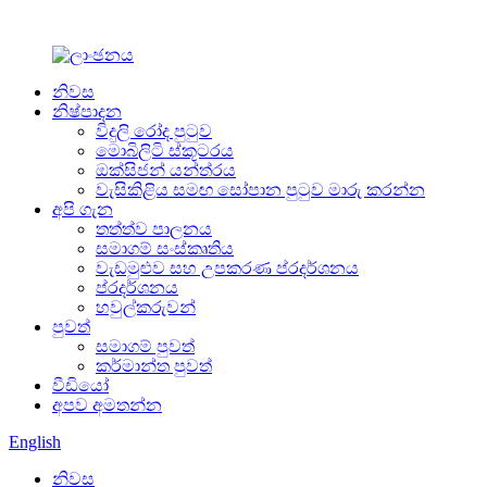
නිවස
නිෂ්පාදන
විදුලි රෝද පුටුව
මොබිලිටි ස්කූටරය
ඔක්සිජන් යන්ත්රය
වැසිකිළිය සමඟ සෝපාන පුටුව මාරු කරන්න
අපි ගැන
තත්ත්ව පාලනය
සමාගම් සංස්කෘතිය
වැඩමුළුව සහ උපකරණ ප්රදර්ශනය
ප්රදර්ශනය
හවුල්කරුවන්
පුවත්
සමාගම් පුවත්
කර්මාන්ත පුවත්
වීඩියෝ
අපව අමතන්න
English
නිවස