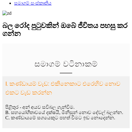
සමාගම් සංස්කෘතිය
බල රෝද පුටුවකින් ඔබේ ජීවිතය පහසු කර
ගන්න
සමාගම් වටිනාකම්
I. කණ්ඩායම් වැඩ: එකිනෙකාට එරෙහිව නොව
එකට වැඩ කරන්න
පිළිතුර - අන් අයව සවිබල ගැන්වීම.
B. සහයෝගීතාවයේ දක්ෂයි, මිනිසුන් නොව දේවල් බලන්න.
C. කණ්ඩායමේ සගයෙකුට පහත් වීමට ඉඩ නොදෙන්න.