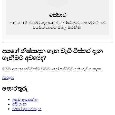
සේවාව
පාරිභෝගිකයින්ට අලංකාරව, ආරක්ෂිතව සහ ස්වාධීනව
වයසට යාමට සබල කරන්න.
අපගේ නිෂ්පාදන ගැන වැඩි විස්තර දැන
ගැනීමට අවශ්‍යද?
ඔබට අප හා සම්බන්ධ වීමට හෝ පණිවිඩයක් යැවිය හැක.
විමසුම
තොරතුරු
අපව අමතන්න
අපි ගැන
නිතර අසන පැන