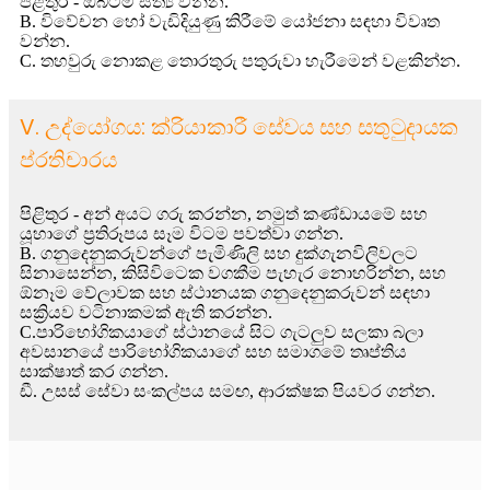
පිළිතුර - ඔබටම සත්‍ය වන්න.
B. විවේචන හෝ වැඩිදියුණු කිරීමේ යෝජනා සඳහා විවෘත
වන්න.
C. තහවුරු නොකළ තොරතුරු පතුරුවා හැරීමෙන් වළකින්න.
V. උද්යෝගය: ක්රියාකාරී සේවය සහ සතුටුදායක
ප්රතිචාරය
පිළිතුර - අන් අයට ගරු කරන්න, නමුත් කණ්ඩායමේ සහ
යූහාගේ ප්‍රතිරූපය සෑම විටම පවත්වා ගන්න.
B. ගනුදෙනුකරුවන්ගේ පැමිණිලි සහ දුක්ගැනවිලිවලට
සිනාසෙන්න, කිසිවිටෙක වගකීම පැහැර නොහරින්න, සහ
ඕනෑම වේලාවක සහ ස්ථානයක ගනුදෙනුකරුවන් සඳහා
සක්‍රියව වටිනාකමක් ඇති කරන්න.
C.පාරිභෝගිකයාගේ ස්ථානයේ සිට ගැටලුව සලකා බලා
අවසානයේ පාරිභෝගිකයාගේ සහ සමාගමේ තෘප්තිය
සාක්ෂාත් කර ගන්න.
ඩී. උසස් සේවා සංකල්පය සමඟ, ආරක්ෂක පියවර ගන්න.