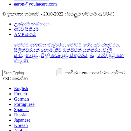
aaron@youhacare.com
© ප්‍රකාශන හිමිකම - 2010-2022 : සියලුම හිමිකම් ඇවිරිණි.
උණුසුම් නිෂ්පාදන
අඩවි සිතියම
AMP ජංගම
මෝටර් ආබාධිත ස්කූටරය
,
මෝටර් රෝද පුටු ස්කූටරය
,
සිලින්ඩරයක් නොමැතිව ඔක්සිජන් යන්ත්රය
,
විදුලි
සංචලතා පුටු
,
විදුලි රෝද පුටු ස්කූටරය
,
බල රෝද පුටු සහ
ස්කූටර්
,
සෙවීමට enter හෝ වසා දැමීමට
ESC ඔබන්න
English
French
German
Portuguese
Spanish
Russian
Japanese
Korean
Arabic