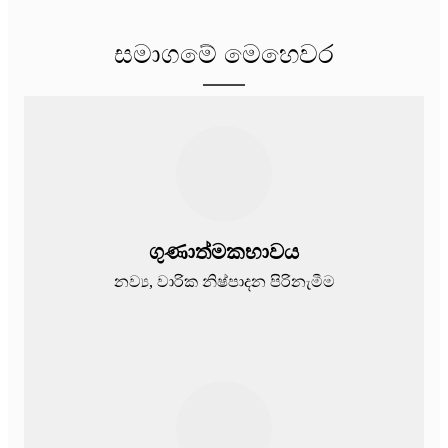
සමාගමේ මෙහෙවර
ගුණාත්මකභාවය
නව්‍ය, වාරික නිෂ්පාදන පිරිනැමීම